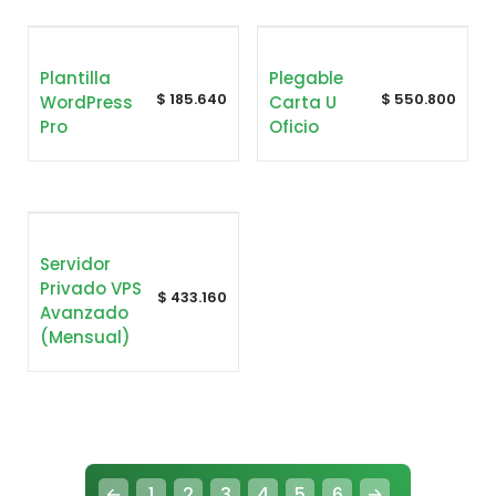
Plantilla
Plegable
$
185.640
$
550.800
WordPress
Carta U
Pro
Oficio
Servidor
Privado VPS
$
433.160
Avanzado
(mensual)
←
1
2
3
4
5
6
→