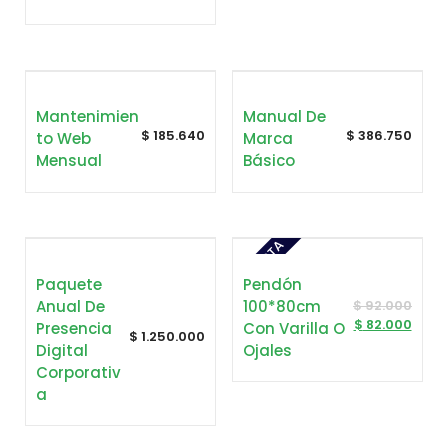
Mantenimien
Manual De
$
185.640
$
386.750
To Web
Marca
Mensual
Básico
OFERTA
Paquete
Pendón
Anual De
100*80cm
$
92.000
$
82.000
Presencia
Con Varilla O
$
1.250.000
Digital
Ojales
Corporativ
A