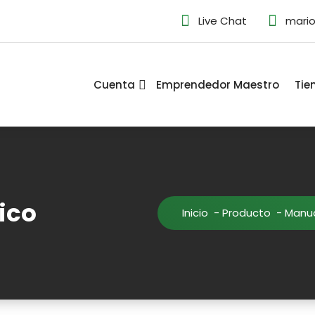
Live Chat
mari
Cuenta
Emprendedor Maestro
Tie
ico
Inicio
-
Producto
-
Manua