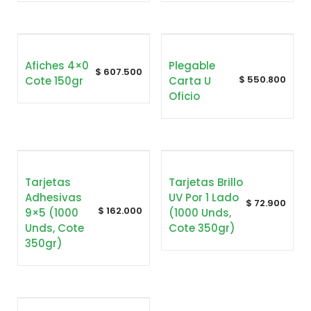
Afiches 4×0
Plegable
$
607.500
$
550.800
Cote 150gr
Carta U
Oficio
Tarjetas
Tarjetas Brillo
Adhesivas
UV Por 1 Lado
$
72.900
$
162.000
9×5 (1000
(1000 Unds,
Unds, Cote
Cote 350gr)
350gr)