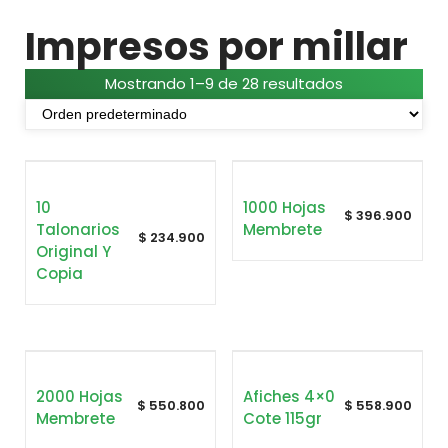
Impresos por millar
Mostrando 1–9 de 28 resultados
10
1000 Hojas
$
396.900
Talonarios
Membrete
$
234.900
Original Y
Copia
2000 Hojas
Afiches 4×0
$
550.800
$
558.900
Membrete
Cote 115gr