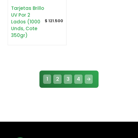
Tarjetas Brillo
UV Por 2
$
121.500
Lados (1000
Unds, Cote
350gr)
1
2
3
4
→