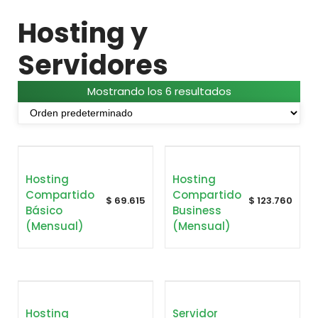
Hosting y
Servidores
Mostrando los 6 resultados
Hosting
Hosting
Compartido
Compartido
$
69.615
$
123.760
Básico
Business
(mensual)
(mensual)
Hosting
Servidor